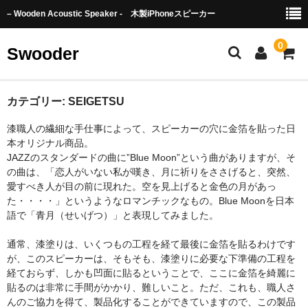
– Wooden Acoustic Speaker - 木製iPhoneスピーカー
0
Swooder
Swooderとは
カテゴリー:
SEIGETSU
漆職人の繊細な手仕事によって、スピーカーの穴に金箔を貼った日
Video
本オリジナル商品。
JAZZのスタンダードの曲に”Blue Moon”という曲がありますが、そ
English Page
の曲は、「恋人がいない私が嘆き、月に祈りをささげると、突然、
愛すべき人が目の前に現れた。空を見上げると金色の月があっ
Order from oveseas
た・・・・」というようなロマンチックなもの。Blue Moonを日本
語で「青月（せいげつ）」と表現してみました。
TOWADA Story
通常、漆塗りは、いくつもの工程を経て最後に金箔を貼るわけです
Product
が、このスピーカーは、そもそも、漆塗りに必要な下準備の工程を
経ておらず、しかも凹面に貼るということで、ここに金箔を綺麗に
Basic
貼るのは非常に手間がかかり、難しいこと。ただ、これも、職人さ
んのご協力を得て、製品化することができていますので、この製品
TOWADA