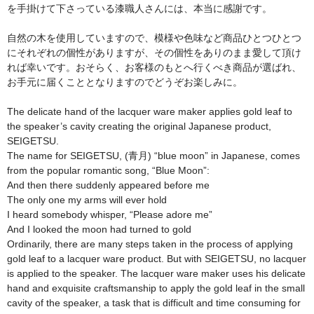
を手掛けて下さっている漆職人さんには、本当に感謝です。
SEIGETSU
自然の木を使用していますので、模様や色味など商品ひとつひとつ
にそれぞれの個性がありますが、その個性をありのまま愛して頂け
JUSO
れば幸いです。おそらく、お客様のもとへ行くべき商品が選ばれ、
お手元に届くこととなりますのでどうぞお楽しみに。
名入れ・ノベルティのご注文
The delicate hand of the lacquer ware maker applies gold leaf to
Flaseとは
the speaker’s cavity creating the original Japanese product,
SEIGETSU.
Flase
The name for SEIGETSU, (青月) “blue moon” in Japanese, comes
from the popular romantic song, “Blue Moon”:
Ruboodとは
And then there suddenly appeared before me
The only one my arms will ever hold
Rubood
I heard somebody whisper, “Please adore me”
And I looked the moon had turned to gold
Woodreeとは
Ordinarily, there are many steps taken in the process of applying
gold leaf to a lacquer ware product. But with SEIGETSU, no lacquer
Woodree
is applied to the speaker. The lacquer ware maker uses his delicate
hand and exquisite craftsmanship to apply the gold leaf in the small
お問い合せ
cavity of the speaker, a task that is difficult and time consuming for