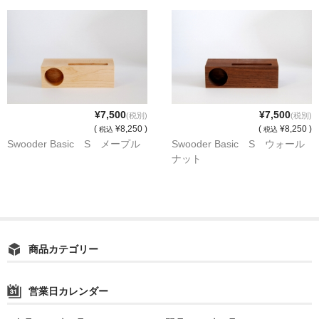
SEIGETSU
JUSO
名入れ・ノベルティのご注文
Flaseとは
¥7,500
¥7,500
(税別)
(税別)
(
¥8,250 )
(
¥8,250 )
税込
税込
Flase
Swooder Basic S メープル
Swooder Basic S ウォール
ナット
Ruboodとは
Rubood
Woodreeとは
商品カテゴリー
Woodree
営業日カレンダー
お問い合せ