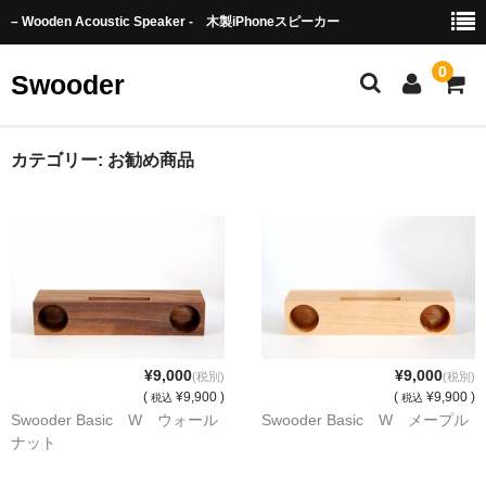
– Wooden Acoustic Speaker - 木製iPhoneスピーカー
0
Swooder
Swooderとは
カテゴリー:
お勧め商品
Video
English Page
Order from oveseas
TOWADA Story
¥9,000
¥9,000
(税別)
(税別)
Product
(
¥9,900 )
(
¥9,900 )
税込
税込
Swooder Basic W ウォール
Swooder Basic W メープル
Basic
ナット
TOWADA