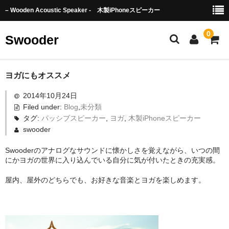
– Wooden Acoustic Speaker - 木製iPhoneスピーカー
0
Swooder
Swooderとは
ヨガにもオススメ
2014年10月24日
Video
Filed under:
Blog
,
未分類
English Page
タグ:
パッシブスピーカー
,
ヨガ
,
木製iPhoneスピーカー
swooder
Order from oveseas
Swooderのアナログなサウンドに懐かしさを覚えながら、いつの間
にかヨガの世界に入り込んでいる自分に気が付いたときの充実感。
TOWADA Story
屋内、屋外のどちらでも、お好きな音楽とヨガを楽しめます。
Product
Basic
TOWADA