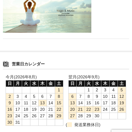
SEIGETSU
JUSO
名入れ・ノベルティのご注文
Flaseとは
Flase
営業日カレンダー
Ruboodとは
今月(2026年8月)
翌月(2026年9月)
日
月
火
水
木
金
土
日
月
火
水
木
金
土
Rubood
1
1
2
3
4
5
2
3
4
5
6
7
8
6
7
8
9
10
11
12
Woodreeとは
9
10
11
12
13
14
15
13
14
15
16
17
18
19
Woodree
16
17
18
19
20
21
22
20
21
22
23
24
25
26
23
24
25
26
27
28
29
27
28
29
30
お問い合せ
30
31
(
発送業務休日)