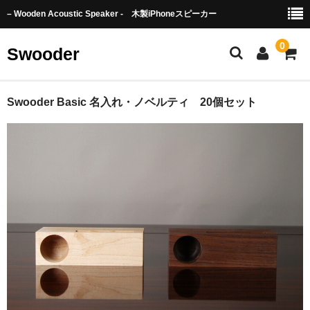
– Wooden Acoustic Speaker - 木製iPhoneスピーカー
0
Swooder
Swooderとは
Swooder Basic 名入れ・ノベルティ 20個セット
Video
English Page
Order from oveseas
TOWADA Story
Product
Basic
TOWADA