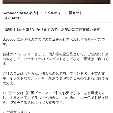
SEIGETSU
Swooder Basic 名入れ・ノベルティ 20個セット
(SB0N-020)
JUSO
名入れ・ノベルティのご注文
【納期】1か月ほどかかりますので、お早めにご注文願います
Swooderにお客様のご希望のロゴを入れてお渡しするサービスで
Flaseとは
す。
Flase
会社のノベルティーとして、個人様の記念品として、ご結婚の引き
出物として、パーティーのプレゼントとしてなど、用途はご自由で
Ruboodとは
す。
Rubood
会社のロゴはもちろん、個人様のお名前、ブランド名、手書き文
字、イラストなど、レーザー彫刻で表現できるものであれば何でも
Woodreeとは
大丈夫。
ロゴデータは【白黒ビットマップ】でお受けすることが可能です
Woodree
し、手書き文字／イラストの場合は、白い紙に、黒一色でお描き頂
き、現物をご郵送頂ければ大丈夫です。
お問い合せ
＜ご注意下さい＞